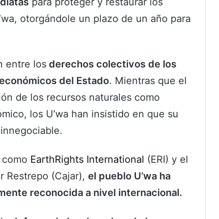
diatas
para proteger y restaurar los
U’wa, otorgándole un plazo de un año para
n entre los
derechos colectivos de los
s económicos del Estado
. Mientras que el
ión de los recursos naturales como
ómico, los U’wa han insistido en que su
 innegociable.
s como
EarthRights International
(ERI) y el
 Restrepo (Cajar),
el pueblo U’wa ha
ente reconocida a nivel internacional.