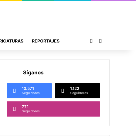
Publicación al azar
Buscar por
RICATURAS
REPORTAJES
Síganos
13.571
1.122
Seguidores
Seguidores
771
Seguidores