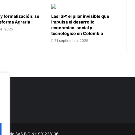
 y formalización: se
Las ISP: el pilar invisible que
Reforma Agraria
impulsa el desarrollo
económico, social y
re, 2025
tecnológico en Colombia
21 septiembre, 2025
as
munitic SAS BIC
Nit 901228106