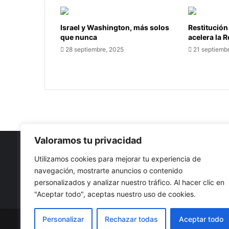
Israel y Washington, más solos
Restitución
que nunca
acelera la 
28 septiembre, 2025
21 septiemb
Valoramos tu privacidad
Utilizamos cookies para mejorar tu experiencia de
navegación, mostrarte anuncios o contenido
Nuestro propósito: Compartir opinión, actualidad y notici
personalizados y analizar nuestro tráfico. Al hacer clic en
con la mejor calidad y sin censura.
"Aceptar todo", aceptas nuestro uso de cookies.
Personalizar
Rechazar todas
Aceptar todo
© Copyright 2026, Todos los derechos reservados |
Co