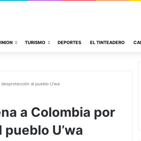
INION
TURISMO
DEPORTES
EL TINTEADERO
CA
 desprotección al pueblo U’wa
na a Colombia por
l pueblo U’wa