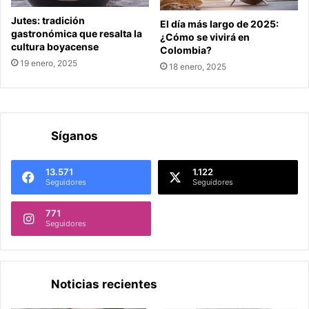
Jutes: tradición
El día más largo de 2025:
gastronómica que resalta la
¿Cómo se vivirá en
cultura boyacense
Colombia?
19 enero, 2025
18 enero, 2025
Síganos
13.571
1.122
Seguidores
Seguidores
771
Seguidores
Noticias recientes