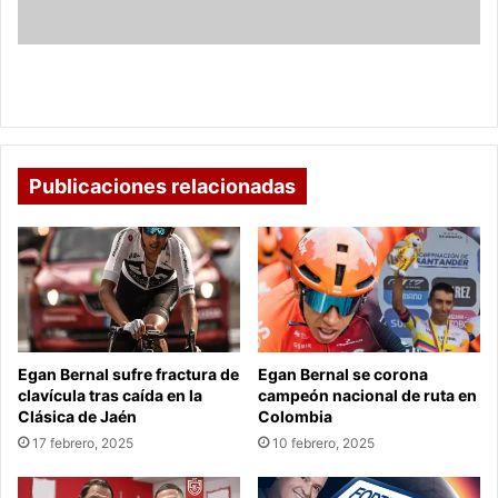
Casanare:
Un
alivio
Buenas noticias para la vía Boyacá - Casanare: Un
para
alivio para está Navidad
está
Navidad
Publicaciones relacionadas
Egan Bernal sufre fractura de
Egan Bernal se corona
clavícula tras caída en la
campeón nacional de ruta en
Clásica de Jaén
Colombia
17 febrero, 2025
10 febrero, 2025