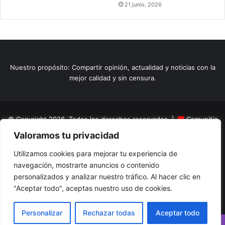
21 junio, 2026
Nuestro propósito: Compartir opinión, actualidad y noticias con la
mejor calidad y sin censura.
© Copyright 2026, Todos los derechos reservados |
Comunitic
Valoramos tu privacidad
SAS BIC
Nit 901228106
Home
Actualidad
Variedades
Opinion
Turismo
Deportes
Utilizamos cookies para mejorar tu experiencia de
navegación, mostrarte anuncios o contenido
El Tinteadero
Caricaturas
Reportajes
personalizados y analizar nuestro tráfico. Al hacer clic en
"Aceptar todo", aceptas nuestro uso de cookies.
Facebook
YouTube
Instagram
Personalizar
Rechazar todas
Aceptar todo