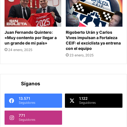
Juan Fernando Quintero:
Rigoberto Urán y Carlos
«Muy contento por llegar a
Vives impulsan a Fortaleza
un grande de mi país»
CEIF: el exciclista ya entrena
con el equipo
24 enero, 2025
23 enero, 2025
Síganos
13.571
1.122
Seguidores
Seguidores
771
Seguidores