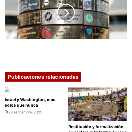
para
Libertadores
y
Sudamericana
Cupos colombianos para Libertadores y
Sudamericana
Publicaciones relacionadas
Israel y Washington, más
solos que nunca
28 septiembre, 2025
Restitución y formalización: