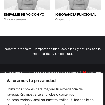
EMPALME DE YO CON YO
IGNORANCIA FUNCIONAL
Hace 3 semanas
5 julio, 2026
Nuestro propósito: Compartir opinión, actualidad y noticias con la
mejor calidad y sin censura.
© Copyright 2026, Todos los derechos reservados |
Comunitic
Valoramos tu privacidad
SAS BIC
Nit 901228106
Home
Actualidad
Variedades
Opinion
Turismo
Deportes
Utilizamos cookies para mejorar tu experiencia de
navegación, mostrarte anuncios o contenido
El Tinteadero
Caricaturas
Reportajes
personalizados y analizar nuestro tráfico. Al hacer clic en