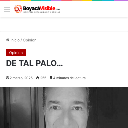
Menú
B
Inicio
/
Opinion
Opinion
DE TAL PALO…
2 marzo, 2025
255
4 minutos de lectura