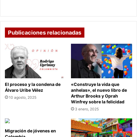
No habrá cuarentena el fin de semana, pero sí
por
restricciones por UPZ
UPZ
Publicaciones relacionadas
El proceso y la condena de
«Construye la vida que
Álvaro Uribe Vélez
anhelas», el nuevo libro de
Arthur Brooks y Oprah
10 agosto, 2025
Winfrey sobre la felicidad
3 enero, 2025
Migración de jóvenes en
Colombia