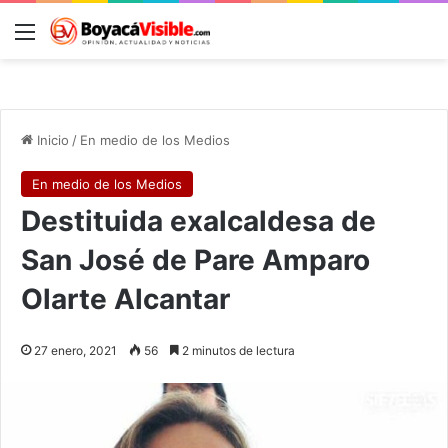
Menú
B
Inicio
/
En medio de los Medios
En medio de los Medios
Destituida exalcaldesa de
San José de Pare Amparo
Olarte Alcantar
27 enero, 2021
56
2 minutos de lectura