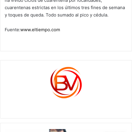
ha vivido ciclos de cuarentena por localidades,
cuarentenas estrictas en los últimos tres fines de semana
y toques de queda. Todo sumado al pico y cédula.
Fuente:
www.eltiempo.com
c1561270
Destituida