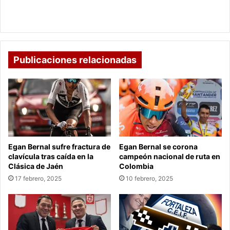
El
Marow enciende las fiestas decembrinas con su
Vacilón
nuevo sencillo El Vacilón
Publicaciones relacionadas
Egan Bernal sufre fractura de
Egan Bernal se corona
clavícula tras caída en la
campeón nacional de ruta en
Clásica de Jaén
Colombia
17 febrero, 2025
10 febrero, 2025