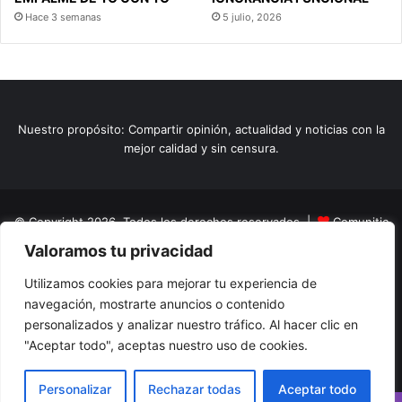
Hace 3 semanas
5 julio, 2026
Nuestro propósito: Compartir opinión, actualidad y noticias con la
mejor calidad y sin censura.
© Copyright 2026, Todos los derechos reservados |
Comunitic
Valoramos tu privacidad
SAS BIC
Nit 901228106
Home
Actualidad
Variedades
Opinion
Turismo
Deportes
Utilizamos cookies para mejorar tu experiencia de
navegación, mostrarte anuncios o contenido
El Tinteadero
Caricaturas
Reportajes
personalizados y analizar nuestro tráfico. Al hacer clic en
"Aceptar todo", aceptas nuestro uso de cookies.
Facebook
YouTube
Instagram
Personalizar
Rechazar todas
Aceptar todo