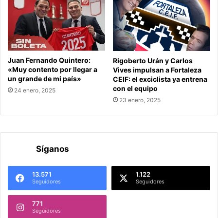
Juan Fernando Quintero:
Rigoberto Urán y Carlos
«Muy contento por llegar a
Vives impulsan a Fortaleza
un grande de mi país»
CEIF: el exciclista ya entrena
con el equipo
24 enero, 2025
23 enero, 2025
Síganos
13.571
1.122
Seguidores
Seguidores
771
Seguidores