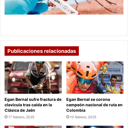
por
brote
de
dengue
Emergencia en salud pública en Boyacá por brote
tipo
de dengue tipo II
II
Publicaciones relacionadas
Egan Bernal sufre fractura de
Egan Bernal se corona
clavícula tras caída en la
campeón nacional de ruta en
Clásica de Jaén
Colombia
17 febrero, 2025
10 febrero, 2025