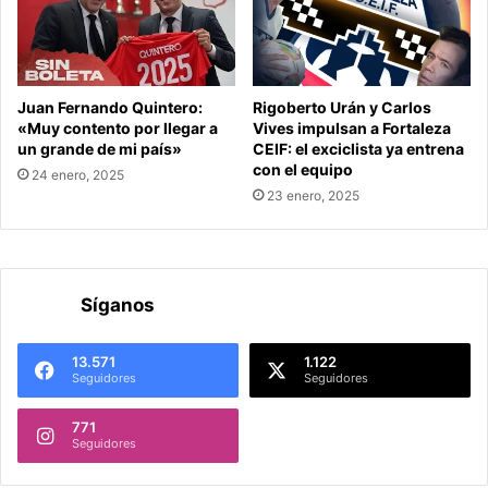
Juan Fernando Quintero:
Rigoberto Urán y Carlos
«Muy contento por llegar a
Vives impulsan a Fortaleza
un grande de mi país»
CEIF: el exciclista ya entrena
con el equipo
24 enero, 2025
23 enero, 2025
Síganos
13.571
1.122
Seguidores
Seguidores
771
Seguidores