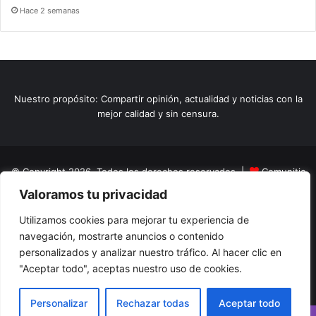
Hace 2 semanas
Nuestro propósito: Compartir opinión, actualidad y noticias con la
mejor calidad y sin censura.
© Copyright 2026, Todos los derechos reservados |
Comunitic
Valoramos tu privacidad
SAS BIC
Nit 901228106
Home
Actualidad
Variedades
Opinion
Turismo
Deportes
Utilizamos cookies para mejorar tu experiencia de
navegación, mostrarte anuncios o contenido
El Tinteadero
Caricaturas
Reportajes
personalizados y analizar nuestro tráfico. Al hacer clic en
"Aceptar todo", aceptas nuestro uso de cookies.
Facebook
YouTube
Instagram
Personalizar
Rechazar todas
Aceptar todo