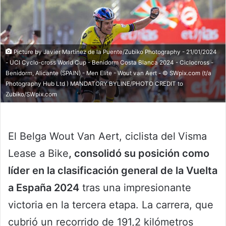
Picture by Javier Martínez de la Puente/Zubiko Photography - 21/01/2024
- UCI Cyclo-cross World Cup - Benidorm Costa Blanca 2024 - Ciclocross -
Benidorm, Alicante (SPAIN) - Men Elite - Wout van Aert - © SWpix.com (t/a
Photography Hub Ltd ) MANDATORY BYLINE/PHOTO CREDIT to
Zubiko/SWpix.com
El Belga Wout Van Aert, ciclista del
Visma
Lease a Bike
, consolidó su posición como
líder en la clasificación general de la Vuelta
a España 2024
tras una impresionante
victoria en la tercera etapa. La carrera, que
cubrió un recorrido de 191,2 kilómetros