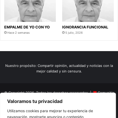
EMPALME DE YO CON YO
IGNORANCIA FUNCIONAL
Hace 2 semanas
5 julio, 2026
Nuestro propósito: Compartir opinión, actualidad y noticias con la
mejor calidad y sin censura.
© Copyright 2026, Todos los derechos reservados |
Comunitic
Valoramos tu privacidad
SAS BIC
Nit 901228106
Home
Actualidad
Variedades
Opinion
Turismo
Deportes
Utilizamos cookies para mejorar tu experiencia de
navegación, mostrarte anuncios o contenido
El Tinteadero
Caricaturas
Reportajes