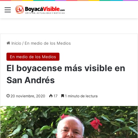
Menú
B
Inicio
/
En medio de los Medios
En medio de los Medios
El boyacense más visible en
San Andrés
20 noviembre, 2020
17
1 minuto de lectura