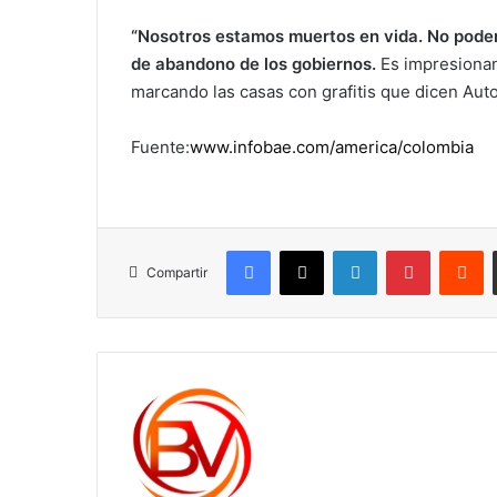
“Nosotros estamos muertos en vida. No podem
de abandono de los gobiernos.
Es impresionan
marcando las casas con grafitis que dicen Auto
Fuente:
www.infobae.com/america/colombia
Facebook
X
LinkedIn
Pinterest
R
Compartir
c1561270