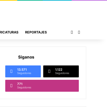
Publicación al azar
Buscar por
RICATURAS
REPORTAJES
Síganos
13.571
1.122
Seguidores
Seguidores
771
Seguidores