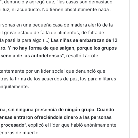
”
, denunció y agregó que, “las casas son demasiado
ni luz, ni acueducto. No tienen absolutamente nada”.
personas en una pequeña casa de madera alertó de la
l grave estado de falta de alimentos, de falta de
a pastilla para algo (…)
Las niñas se embarazan de 12
otro. Y no hay forma de que salgan, porque los grupos
resencia de las autodefensas”
, resaltó Larrote.
antemente por un líder social que denunció que,
ras la firma de los acuerdos de paz, los paramilitares
ranquilamente.
gna, sin ninguna presencia de ningún grupo. Cuando
fensas entraron ofreciéndole dinero a las personas
o procesado”,
explicó el líder que habló anónimamente
menazas de muerte.