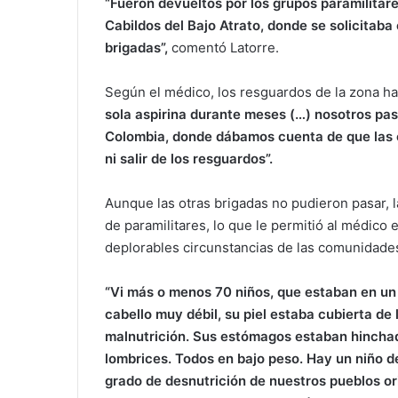
“Fueron devueltos por los grupos paramilitar
Cabildos del Bajo Atrato, donde se solicitaba
brigadas”,
comentó Latorre.
Según el médico, los resguardos de la zona h
sola aspirina durante meses (…) nosotros pa
Colombia, donde dábamos cuenta de que las 
ni salir de los resguardos”.
Aunque las otras brigadas no pudieron pasar, l
de paramilitares, lo que le permitió al médico 
deplorables circunstancias de las comunidades
“Vi más o menos 70 niños, que estaban en un 
cabello muy débil, su piel estaba cubierta d
malnutrición. Sus estómagos estaban hinchad
lombrices. Todos en bajo peso. Hay un niño d
grado de desnutrición de nuestros pueblos or