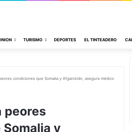
INION
TURISMO
DEPORTES
EL TINTEADERO
CA
peores condiciones que Somalia y Afganistán, asegura médico
n peores
 Somalia y