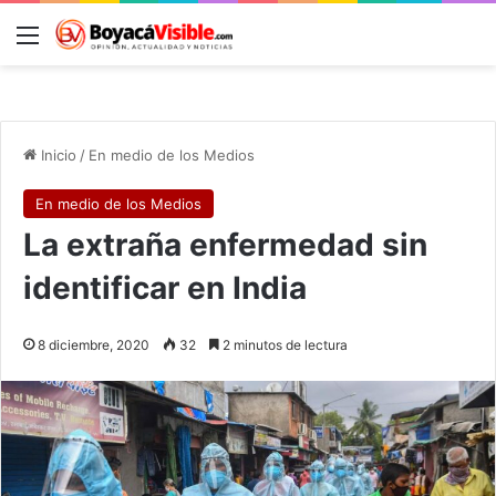
Menú
B
Inicio
/
En medio de los Medios
En medio de los Medios
La extraña enfermedad sin
identificar en India
8 diciembre, 2020
32
2 minutos de lectura