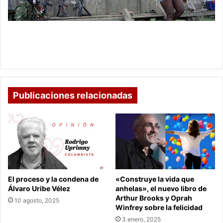
Somalia
y
Afganistán,
El Chocó está en peores condiciones que Somalia
asegura
y Afganistán, asegura médico brigadista que
médico
trabajó en la zona
brigadista
que
trabajó
en
Publicaciones relacionadas
la
zona
El proceso y la condena de
«Construye la vida que
Álvaro Uribe Vélez
anhelas», el nuevo libro de
Arthur Brooks y Oprah
10 agosto, 2025
Winfrey sobre la felicidad
3 enero, 2025