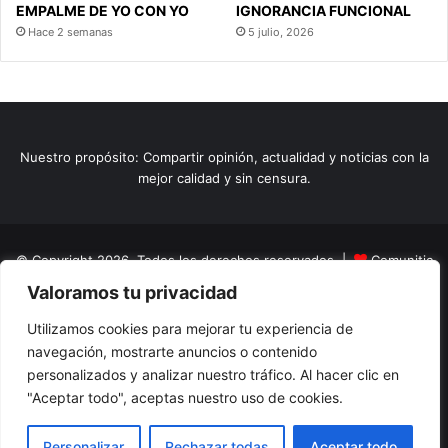
EMPALME DE YO CON YO
IGNORANCIA FUNCIONAL
Hace 2 semanas
5 julio, 2026
Nuestro propósito: Compartir opinión, actualidad y noticias con la
mejor calidad y sin censura.
© Copyright 2026, Todos los derechos reservados |
Comunitic
Valoramos tu privacidad
SAS BIC
Nit 901228106
Home
Actualidad
Variedades
Opinion
Turismo
Deportes
Utilizamos cookies para mejorar tu experiencia de
navegación, mostrarte anuncios o contenido
El Tinteadero
Caricaturas
Reportajes
personalizados y analizar nuestro tráfico. Al hacer clic en
"Aceptar todo", aceptas nuestro uso de cookies.
Facebook
YouTube
Instagram
Personalizar
Rechazar todas
Aceptar todo