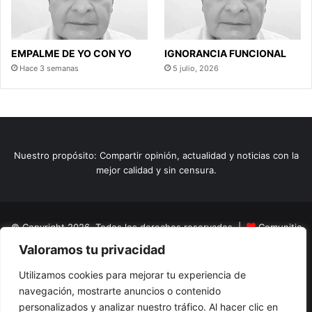
EMPALME DE YO CON YO
IGNORANCIA FUNCIONAL
Hace 3 semanas
5 julio, 2026
Nuestro propósito: Compartir opinión, actualidad y noticias con la
mejor calidad y sin censura.
© Copyright 2026, Todos los derechos reservados |
Comunitic
Valoramos tu privacidad
SAS BIC
Nit 901228106
Home
Actualidad
Variedades
Opinion
Turismo
Deportes
Utilizamos cookies para mejorar tu experiencia de
navegación, mostrarte anuncios o contenido
El Tinteadero
Caricaturas
Reportajes
personalizados y analizar nuestro tráfico. Al hacer clic en