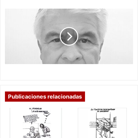
EL
CAPITAL
ES
INSACIABLE
EL CAPITAL ES INSACIABLE
Publicaciones relacionadas