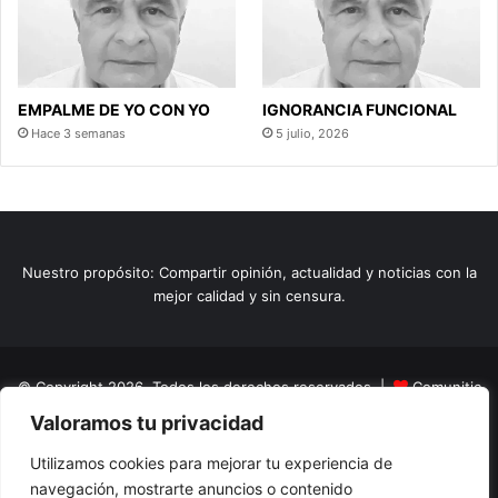
EMPALME DE YO CON YO
IGNORANCIA FUNCIONAL
Hace 3 semanas
5 julio, 2026
Nuestro propósito: Compartir opinión, actualidad y noticias con la
mejor calidad y sin censura.
© Copyright 2026, Todos los derechos reservados |
Comunitic
Valoramos tu privacidad
SAS BIC
Nit 901228106
Home
Actualidad
Variedades
Opinion
Turismo
Deportes
Utilizamos cookies para mejorar tu experiencia de
navegación, mostrarte anuncios o contenido
El Tinteadero
Caricaturas
Reportajes