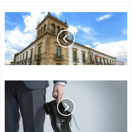
El
Silencio
Cómplice
El Silencio Cómplice
VOTARÉ
POR
UN
ZAPATO