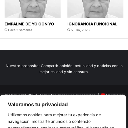
EMPALME DE YO CON YO
IGNORANCIA FUNCIONAL
Hace 2 semanas
5 julio, 2026
Nuestro propósito: Compartir opinión, actualidad y noticias con la
mejor calidad y sin censura.
© Copyright 2026, Todos los derechos reservados |
Comunitic
Valoramos tu privacidad
SAS BIC
Nit 901228106
Home
Actualidad
Variedades
Opinion
Turismo
Deportes
Utilizamos cookies para mejorar tu experiencia de
navegación, mostrarte anuncios o contenido
El Tinteadero
Caricaturas
Reportajes
personalizados y analizar nuestro tráfico. Al hacer clic en