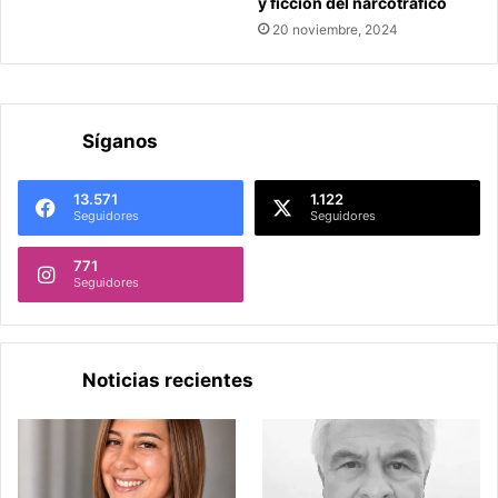
y ficción del narcotráfico
20 noviembre, 2024
Síganos
13.571
1.122
Seguidores
Seguidores
771
Seguidores
Noticias recientes