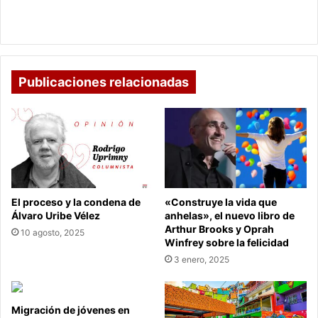
cuál
Día sin IVA 2021 en Colombia, hoy: detalles y cuál
será
será el formato de pago de la segunda jornada
el
formato
de
pago
Publicaciones relacionadas
de
la
segunda
jornada
El proceso y la condena de
«Construye la vida que
Álvaro Uribe Vélez
anhelas», el nuevo libro de
Arthur Brooks y Oprah
10 agosto, 2025
Winfrey sobre la felicidad
3 enero, 2025
Migración de jóvenes en