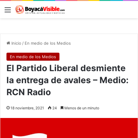
Menú
B
Inicio
/
En medio de los Medios
En medio de los Medios
El Partido Liberal desmiente
la entrega de avales – Medio:
RCN Radio
18 noviembre, 2021
24
Menos de un minuto