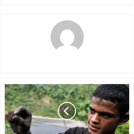
Claudia
Esmeraldas
y
política