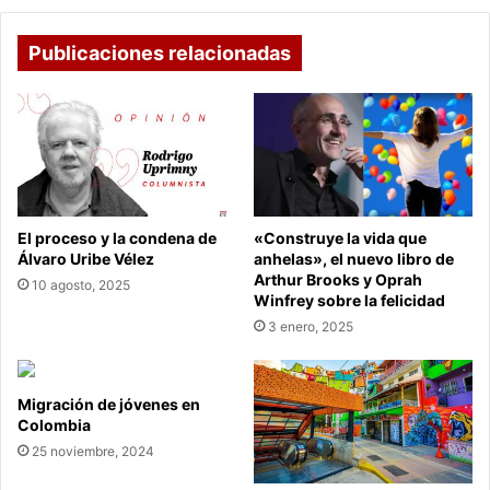
pesos.
Publicaciones relacionadas
El proceso y la condena de
«Construye la vida que
Álvaro Uribe Vélez
anhelas», el nuevo libro de
Arthur Brooks y Oprah
10 agosto, 2025
Winfrey sobre la felicidad
3 enero, 2025
Migración de jóvenes en
Colombia
25 noviembre, 2024