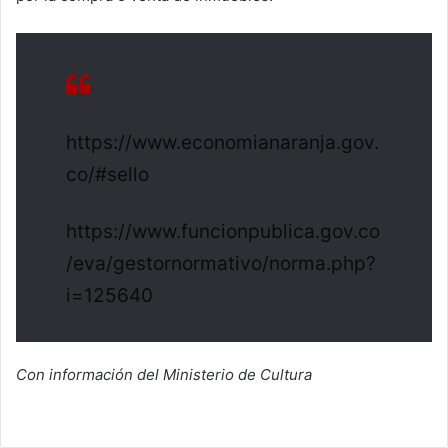
https://www.economianaranja.gov.
co/#sello
https://www.funcionpublica.gov.co
/eva/gestornormativo/norma.php?
i=125640
Con información del Ministerio de Cultura