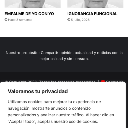
EMPALME DE YO CON YO
IGNORANCIA FUNCIONAL
Hace 3 semanas
5 julio, 2026
Nuestro propósito: Compartir opinión, actualidad y noticias con la
mejor calidad y sin censura.
© Copyright 2026, Todos los derechos reservados |
Comunitic
Valoramos tu privacidad
SAS BIC
Nit 901228106
Home
Actualidad
Variedades
Opinion
Turismo
Deportes
Utilizamos cookies para mejorar tu experiencia de
navegación, mostrarte anuncios o contenido
El Tinteadero
Caricaturas
Reportajes
personalizados y analizar nuestro tráfico. Al hacer clic en
"Aceptar todo", aceptas nuestro uso de cookies.
Facebook
YouTube
Instagram