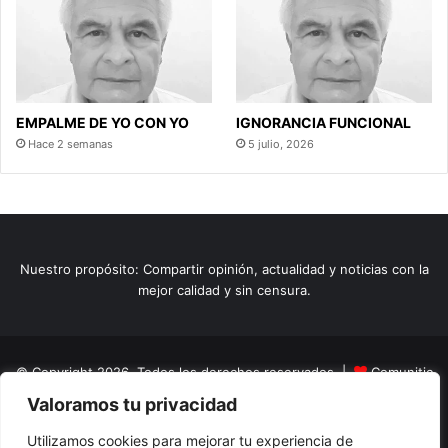
EMPALME DE YO CON YO
IGNORANCIA FUNCIONAL
Hace 2 semanas
5 julio, 2026
Nuestro propósito: Compartir opinión, actualidad y noticias con la
mejor calidad y sin censura.
© Copyright 2026, Todos los derechos reservados |
Comunitic
Valoramos tu privacidad
SAS BIC
Nit 901228106
Home
Actualidad
Variedades
Opinion
Turismo
Deportes
Utilizamos cookies para mejorar tu experiencia de