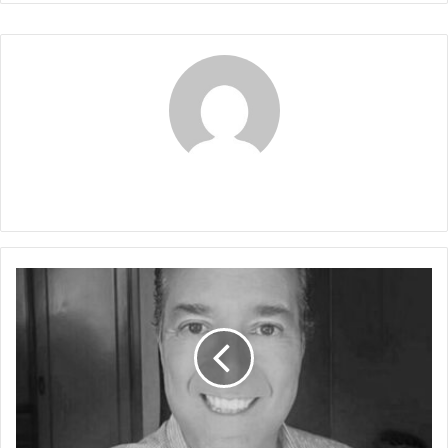
Claudia
LA
DELGADA
LÍNEA
AMARILLA