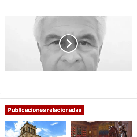
LA DELGADA LÍNEA AMARILLA
A
MIGUEL
URIBE
NO
LO
MATARON
POR
SUS
IDEAS
POLÍTICAS
A MIGUEL URIBE NO LO MATARON POR SUS
IDEAS POLÍTICAS
Publicaciones relacionadas