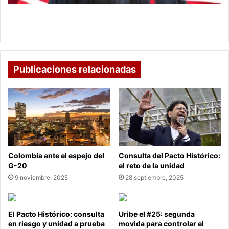
y
proceso
Homologación de títulos universitarios en EE. UU,
requisitos y proceso
Publicaciones relacionadas
Colombia ante el espejo del
Consulta del Pacto Histórico:
G-20
el reto de la unidad
9 noviembre, 2025
28 septiembre, 2025
El Pacto Histórico: consulta
Uribe el #25: segunda
en riesgo y unidad a prueba
movida para controlar el