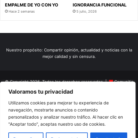
EMPALME DE YO CON YO
IGNORANCIA FUNCIONAL
Hace 2 semanas
5 julio, 2026
Nuestro propósito: Compartir opinión, actualidad y noticias con la
mejor calidad y sin censura.
© Copyright 2026, Todos los derechos reservados |
Comunitic
Valoramos tu privacidad
SAS BIC
Nit 901228106
Home
Actualidad
Variedades
Opinion
Turismo
Deportes
Utilizamos cookies para mejorar tu experiencia de
navegación, mostrarte anuncios o contenido
El Tinteadero
Caricaturas
Reportajes
personalizados y analizar nuestro tráfico. Al hacer clic en
"Aceptar todo", aceptas nuestro uso de cookies.
Facebook
YouTube
Instagram