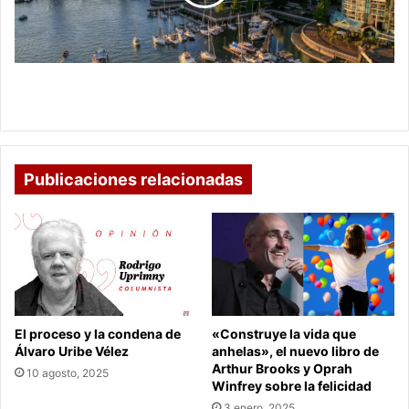
países
que
facilitan
vivir
y
¿Ganas de viajar? Conozca los países que facilitan
trabajar
vivir y trabajar
Publicaciones relacionadas
El proceso y la condena de
«Construye la vida que
Álvaro Uribe Vélez
anhelas», el nuevo libro de
Arthur Brooks y Oprah
10 agosto, 2025
Winfrey sobre la felicidad
3 enero, 2025