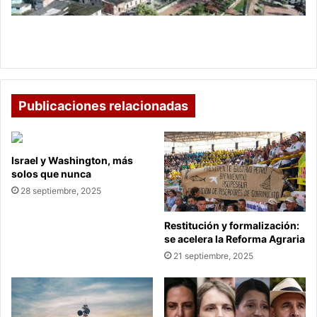
Tenza
Proyecto turístico de bicirrutas, para el Valle de
Tenza
Publicaciones relacionadas
Israel y Washington, más
solos que nunca
28 septiembre, 2025
Restitución y formalización:
se acelera la Reforma Agraria
21 septiembre, 2025