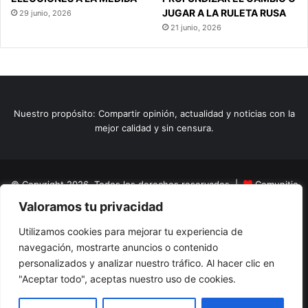
JUGAR A LA RULETA RUSA
29 junio, 2026
21 junio, 2026
Nuestro propósito: Compartir opinión, actualidad y noticias con la
mejor calidad y sin censura.
© Copyright 2026, Todos los derechos reservados |
Comunitic
Valoramos tu privacidad
SAS BIC
Nit 901228106
Home
Actualidad
Variedades
Opinion
Turismo
Deportes
Utilizamos cookies para mejorar tu experiencia de
navegación, mostrarte anuncios o contenido
El Tinteadero
Caricaturas
Reportajes
personalizados y analizar nuestro tráfico. Al hacer clic en
"Aceptar todo", aceptas nuestro uso de cookies.
Facebook
YouTube
Instagram