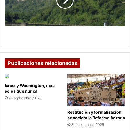
llamado
al
ahorro
de
agua
Bogotá enfrenta temporada seca: llamado al
ahorro de agua
Publicaciones relacionadas
Israel y Washington, más
solos que nunca
28 septiembre, 2025
Restitución y formalización:
se acelera la Reforma Agraria
21 septiembre, 2025