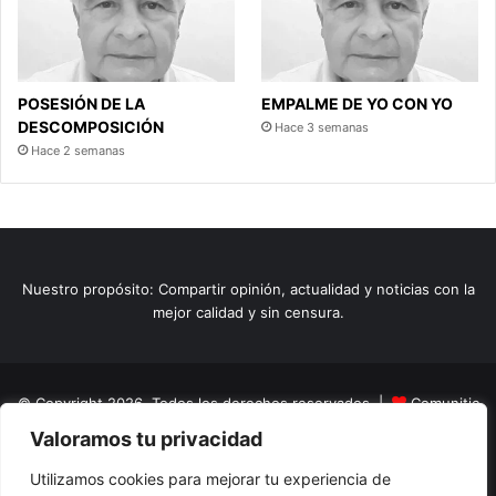
POSESIÓN DE LA
EMPALME DE YO CON YO
DESCOMPOSICIÓN
Hace 3 semanas
Hace 2 semanas
Nuestro propósito: Compartir opinión, actualidad y noticias con la
mejor calidad y sin censura.
© Copyright 2026, Todos los derechos reservados |
Comunitic
Valoramos tu privacidad
SAS BIC
Nit 901228106
Home
Actualidad
Variedades
Opinion
Turismo
Deportes
Utilizamos cookies para mejorar tu experiencia de