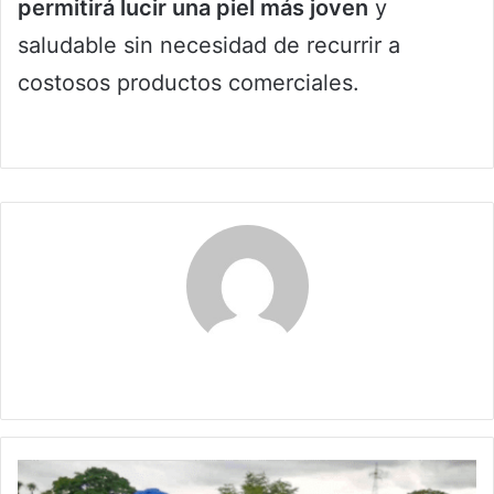
permitirá lucir una piel más joven
y
saludable sin necesidad de recurrir a
costosos productos comerciales.
Claudia
Gobierno
Petro