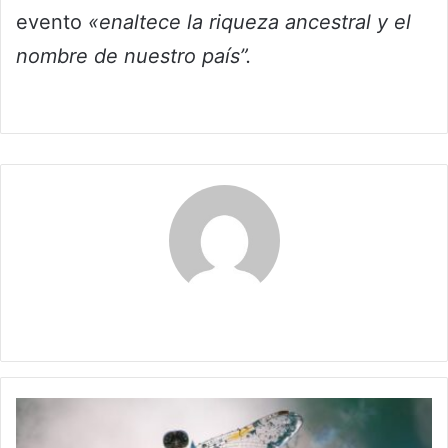
evento
«enaltece la riqueza ancestral y el
nombre de nuestro país”.
Claudia
¿Qué
mensaje