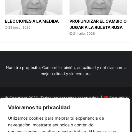
ELECCIONES A LA MEDIDA
PROFUNDIZAR EL CAMBIO O
JUGAR A LA RULETA RUSA
29 junio, 2026
21 junio, 2026
Nuestro propósito: Compartir opinión, actualidad y noticias con la
mejor calidad y sin censura.
© Copyright 2026, Todos los derechos reservados |
Comunitic
Valoramos tu privacidad
SAS BIC
Nit 901228106
Home
Actualidad
Variedades
Opinion
Turismo
Deportes
Utilizamos cookies para mejorar tu experiencia de
navegación, mostrarte anuncios o contenido
El Tinteadero
Caricaturas
Reportajes
personalizados y analizar nuestro tráfico. Al hacer clic en