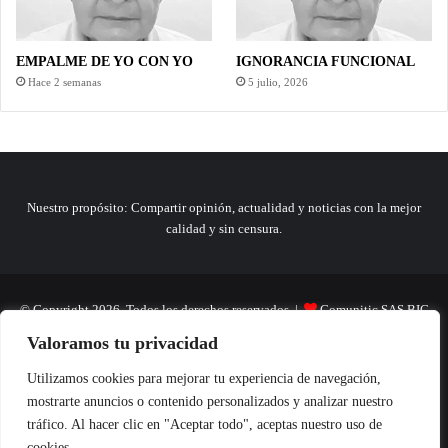
EMPALME DE YO CON YO
IGNORANCIA FUNCIONAL
Hace 2 semanas
5 julio, 2026
Nuestro propósito: Compartir opinión, actualidad y noticias con la mejor
calidad y sin censura.
© Copyright 2026, Todos los derechos reservados |
Comunitic SAS BIC
Valoramos tu privacidad
Nit 901228106
Home
Actualidad
Variedades
Opinion
Turismo
Deportes
Utilizamos cookies para mejorar tu experiencia de navegación,
mostrarte anuncios o contenido personalizados y analizar nuestro
El Tinteadero
Caricaturas
Reportajes
tráfico. Al hacer clic en "Aceptar todo", aceptas nuestro uso de
cookies.