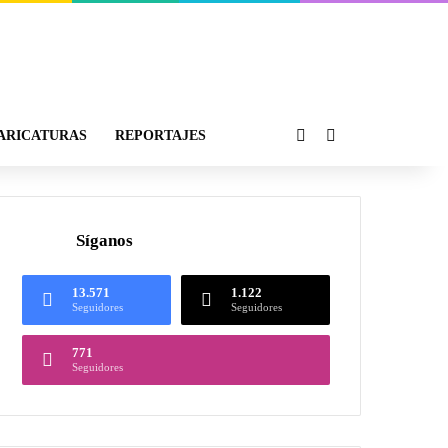
ARICATURAS
REPORTAJES
Síganos
13.571
1.122
Seguidores
Seguidores
771
Seguidores