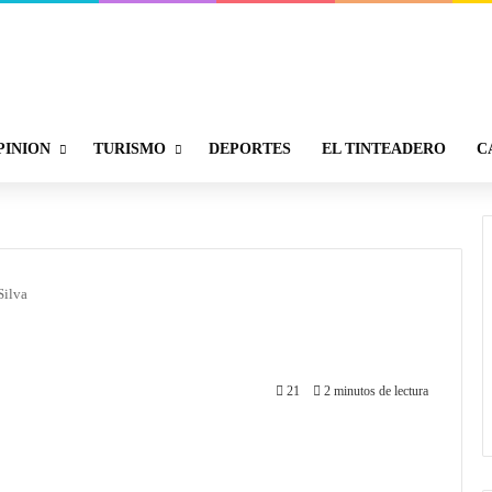
PINION
TURISMO
DEPORTES
EL TINTEADERO
C
Silva
21
2 minutos de lectura