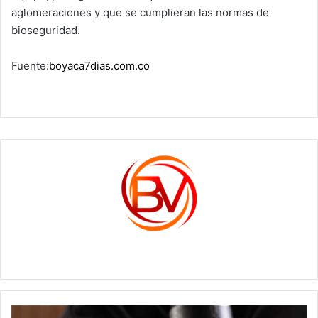
aglomeraciones y que se cumplieran las normas de
bioseguridad.
Fuente:
boyaca7dias.com.co
c1561270
Las