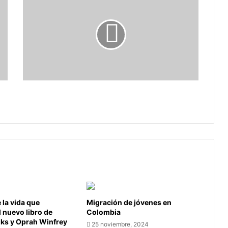
primero
del
país
en
Sistema
de
Vigilancia
en
Salud
Boyacá primero del país en Sistema de
Pública
Vigilancia en Salud Pública
la vida que
Migración de jóvenes en
l nuevo libro de
Colombia
oks y Oprah Winfrey
25 noviembre, 2024