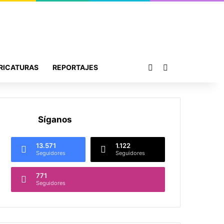
Publicación al azar
Buscar por
RICATURAS
REPORTAJES
Síganos
13.571
1.122
Seguidores
Seguidores
771
Seguidores