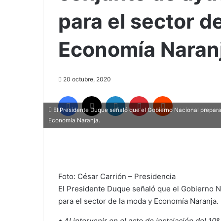
para el sector d
Economía Naran
20 octubre, 2020
Facebook
X
LinkedIn
Pinterest
Reddit
El Presidente Duque señaló que el Gobierno Nacional prepara
Economía Naranja.
Foto: César Carrión – Presidencia
El Presidente Duque señaló que el Gobierno 
para el sector de la moda y Economía Naranja.
• Al intervenir en el acto de instalación del 