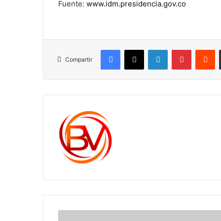
Fuente:
www.idm.presidencia.gov.co
Facebook
X
LinkedIn
Pinterest
R
Compartir
c1561270
Sogamoso