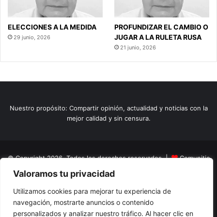
ELECCIONES A LA MEDIDA
PROFUNDIZAR EL CAMBIO O
JUGAR A LA RULETA RUSA
29 junio, 2026
21 junio, 2026
Nuestro propósito: Compartir opinión, actualidad y noticias con la
mejor calidad y sin censura.
© Copyright 2026, Todos los derechos reservados |
Comunitic
Valoramos tu privacidad
SAS BIC
Nit 901228106
Home
Actualidad
Variedades
Opinion
Turismo
Deportes
Utilizamos cookies para mejorar tu experiencia de
navegación, mostrarte anuncios o contenido
El Tinteadero
Caricaturas
Reportajes
personalizados y analizar nuestro tráfico. Al hacer clic en