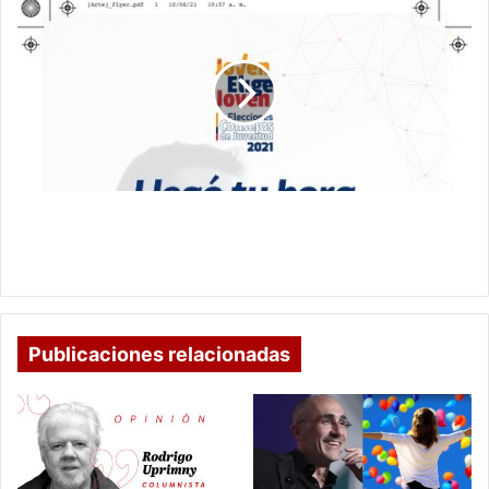
ELECCIÓN
DE
LOS
REPRESENTANTES
A
LOS
CONSEJOS
MUNICIPALES
DE
JUVENTUDES
ELECCIÓN DE LOS REPRESENTANTES A LOS
DE
CONSEJOS MUNICIPALES DE JUVENTUDES DE
BOYACÁ
BOYACÁ – BOYACÁ
–
BOYACÁ
Publicaciones relacionadas