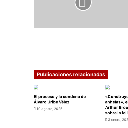
que
recibirán
los
1,2
millones
de
Estas son las EPS que recibirán los 1,2
usuarios
millones de usuarios de Coomeva
de
Coomeva
Publicaciones relacionadas
El proceso y la condena de
«Construye 
Álvaro Uribe Vélez
anhelas», e
Arthur Bro
10 agosto, 2025
sobre la fel
3 enero, 20