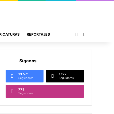
Publicación al azar
Buscar por
RICATURAS
REPORTAJES
Síganos
13.571
1.122
Seguidores
Seguidores
771
Seguidores