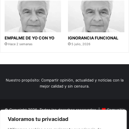
EMPALME DE YO CON YO
IGNORANCIA FUNCIONAL
Hace 2 semanas
5 julio, 2026
Nuestro propósito: Compartir opinión, actualidad y noticias con la
mejor calidad y sin censura.
© Copyright 2026, Todos los derechos reservados |
Comunitic
Valoramos tu privacidad
SAS BIC
Nit 901228106
Home
Actualidad
Variedades
Opinion
Turismo
Deportes