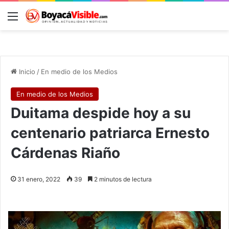
Menú
B
Inicio
/
En medio de los Medios
En medio de los Medios
Duitama despide hoy a su
centenario patriarca Ernesto
Cárdenas Riaño
31 enero, 2022
39
2 minutos de lectura