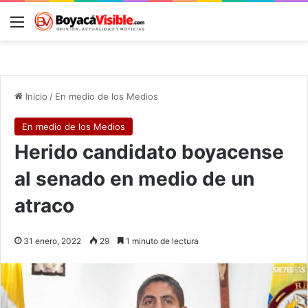
Menú
B
Inicio
/
En medio de los Medios
En medio de los Medios
Herido candidato boyacense
al senado en medio de un
atraco
31 enero, 2022
29
1 minuto de lectura