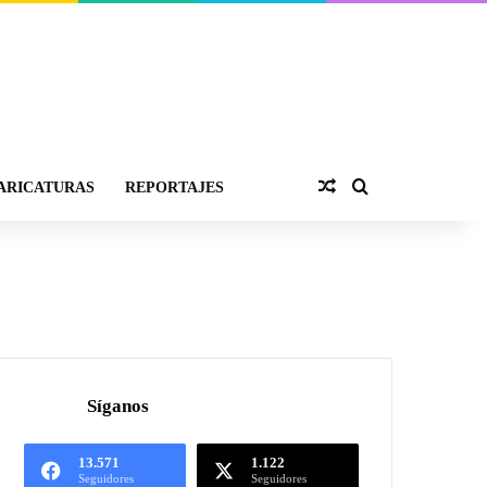
ARICATURAS
REPORTAJES
Síganos
13.571
1.122
Seguidores
Seguidores