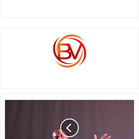
c1561270
MINCULTURA
OFRECE
CURSOS
GRATUITOS
DE
FORMACIÓN