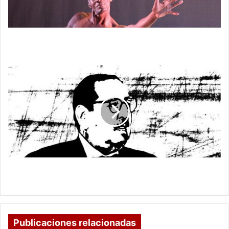
EN
SU
NUEVA
PLATAFORMA
MINCULTURA OFRECE CURSOS GRATUITOS DE
FORMACIÓN EN SU NUEVA PLATAFORMA
LA
MODERNIDAD,
UN
ESPANTO
PARA
LA
POLÍTICA
TRADICIONAL
LA MODERNIDAD, UN ESPANTO PARA LA
POLÍTICA TRADICIONAL
Publicaciones relacionadas