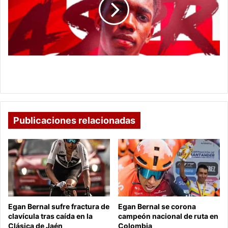
destaca
en
el
empate
entre
Girona
y
Yaser Asprilla se destaca en el empate entre
Rayo
Girona y Rayo Vallecano
Vallecano
Publicaciones relacionadas
Egan Bernal sufre fractura de
Egan Bernal se corona
clavícula tras caída en la
campeón nacional de ruta en
Clásica de Jaén
Colombia