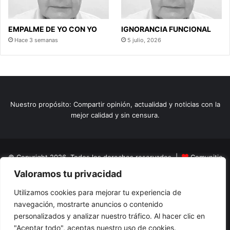
EMPALME DE YO CON YO
IGNORANCIA FUNCIONAL
Hace 3 semanas
5 julio, 2026
Nuestro propósito: Compartir opinión, actualidad y noticias con la
mejor calidad y sin censura.
© Copyright 2026, Todos los derechos reservados |
Comunitic
Valoramos tu privacidad
SAS BIC
Nit 901228106
Home
Actualidad
Variedades
Opinion
Turismo
Deportes
Utilizamos cookies para mejorar tu experiencia de
navegación, mostrarte anuncios o contenido
El Tinteadero
Caricaturas
Reportajes
personalizados y analizar nuestro tráfico. Al hacer clic en
"Aceptar todo", aceptas nuestro uso de cookies.