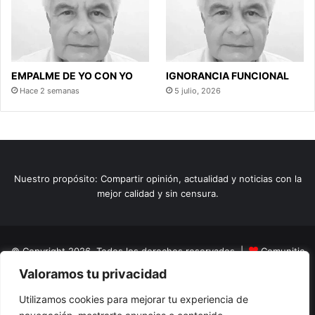
EMPALME DE YO CON YO
IGNORANCIA FUNCIONAL
Hace 2 semanas
5 julio, 2026
Nuestro propósito: Compartir opinión, actualidad y noticias con la
mejor calidad y sin censura.
© Copyright 2026, Todos los derechos reservados |
Comunitic
Valoramos tu privacidad
SAS BIC
Nit 901228106
Home
Actualidad
Variedades
Opinion
Turismo
Deportes
Utilizamos cookies para mejorar tu experiencia de