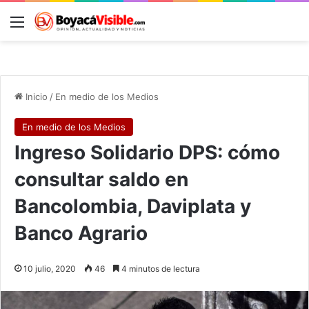
Menú
B
Inicio
/
En medio de los Medios
En medio de los Medios
Ingreso Solidario DPS: cómo
consultar saldo en
Bancolombia, Daviplata y
Banco Agrario
10 julio, 2020
46
4 minutos de lectura