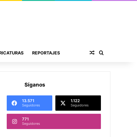
Publicación al aza
Buscar por
RICATURAS
REPORTAJES
Síganos
13.571
1.122
Seguidores
Seguidores
771
Seguidores