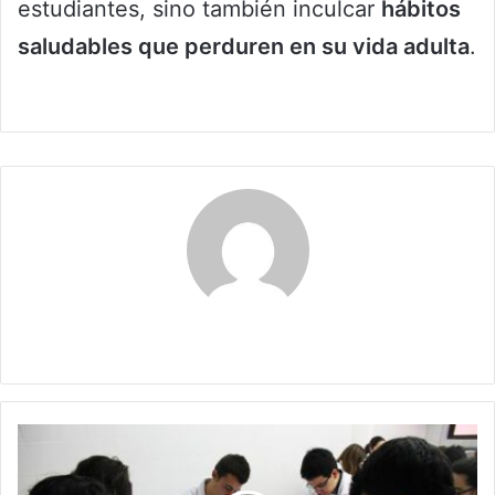
estudiantes, sino también inculcar
hábitos
saludables que perduren en su vida adulta
.
Claudia
Petro
anuncia
700