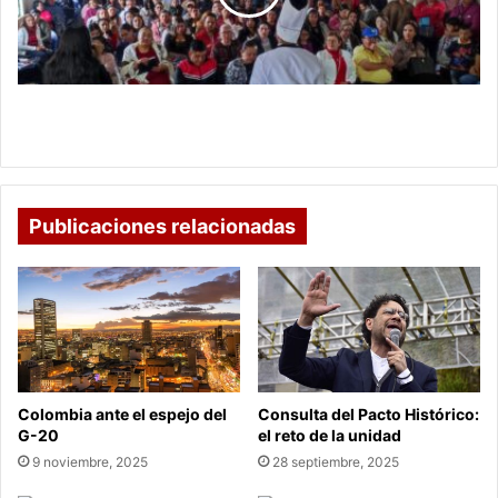
la
comida
chatarra
Institución Educativa de Tasco elimina la comida
chatarra
Publicaciones relacionadas
Colombia ante el espejo del
Consulta del Pacto Histórico:
G-20
el reto de la unidad
9 noviembre, 2025
28 septiembre, 2025