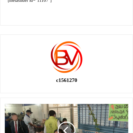
[metaslider id="11107"]
c1561270