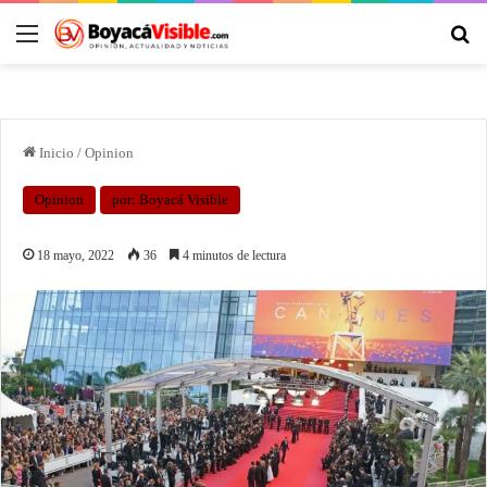
Inicio
/
Opinion
Opinion
por: Boyacá Visible
18 mayo, 2022
36
4 minutos de lectura